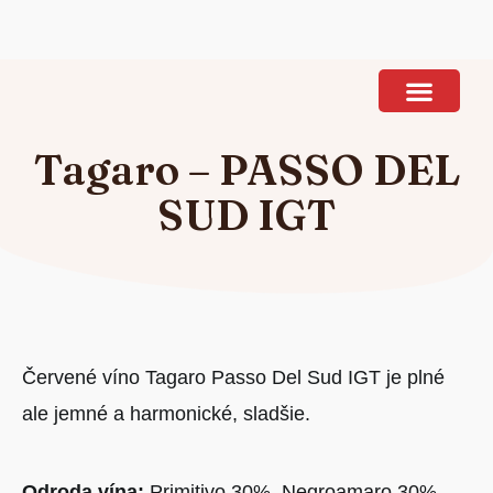
Ponuka vína
Tagaro – PASSO DEL
SUD IGT
Červené víno Tagaro Passo Del Sud IGT je plné
ale jemné a harmonické, sladšie.
Odroda vína:
Primitivo 30%, Negroamaro 30%,