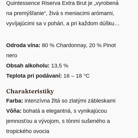
Quintessence Riserva Extra Brut je „vyrobená
na premýšľanie“, živá s meniacimi arómami,
vyvíjajúcimi sa v pohári, a pri každom dúšku…
Odroda vína:
80 % Chardonnay, 20 % Pinot
nero
Obsah alkoholu:
13,5 %
Teplota pri podávaní:
16 – 18 °C
Charakteristiky
Farba:
intenzívna žltá so zlatými zábleskami
Vôňa:
bohatá a elegantná, s vynikajúcou
jemnosťou a vývojom, s tónmi sušeného a
tropického ovocia