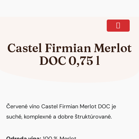
Ponuka vína
Castel Firmian Merlot
DOC 0,75 l
Červené víno Castel Firmian Merlot DOC je
suché, komplexné a dobre štruktúrované.
Odroda vína:
100 % Merlot