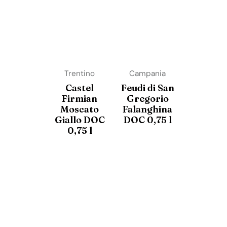
Trentino
Campania
Castel
Feudi di San
Firmian
Gregorio
Moscato
Falanghina
Giallo DOC
DOC 0,75 l
0,75 l