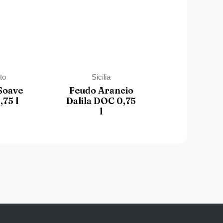
to
Sicilia
Soave
Feudo Arancio
75 l
Dalila DOC 0,75
l