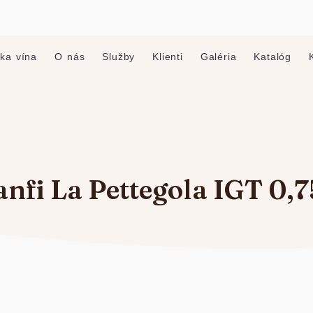
ka vína
O nás
Služby
Klienti
Galéria
Katalóg
nfi La Pettegola IGT 0,7