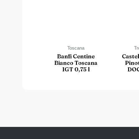
Toscana
Tr
Banfi Centine
Caste
Bianco Toscana
Pino
IGT 0,75 l
DOC