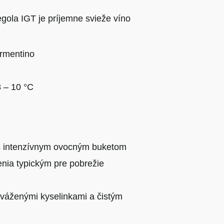
egola IGT je príjemne svieže víno
rmentino
 – 10 °C
s intenzívnym ovocným buketom
enia typickým pre pobrežie
yváženými kyselinkami a čistým