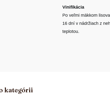
Vinifikácia
Po veľmi mäkkom lisovan
16 dní v nádržiach z ne
teplotou.
o kategórii