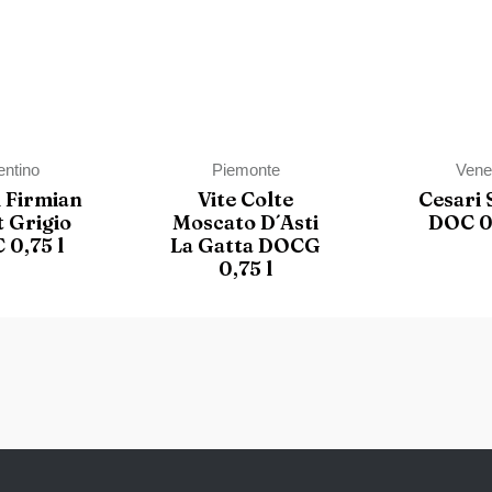
entino
Piemonte
Vene
l Firmian
Vite Colte
Cesari 
t Grigio
Moscato D´Asti
DOC 0,
 0,75 l
La Gatta DOCG
0,75 l