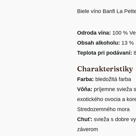
Biele víno Banfi La Pett
Odroda vína:
100 % Ve
Obsah alkoholu:
13 %
Teplota pri podávaní:
8
Charakteristiky
Farba:
bledožltá farba
Vôňa:
príjemne svieža 
exotického ovocia a kor
Stredozemného mora
Chuť:
svieža s dobre v
záverom