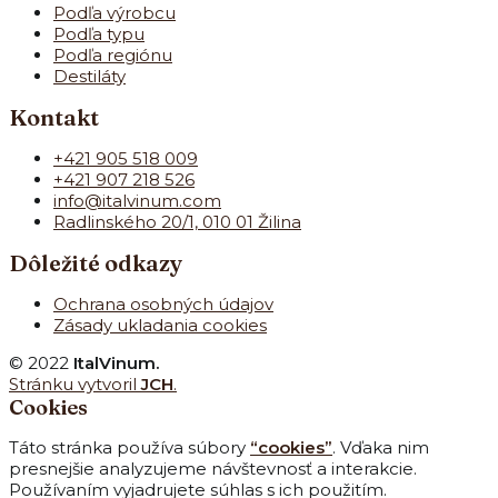
Podľa výrobcu
Podľa typu
Podľa regiónu
Destiláty
Kontakt
+421 905 518 009
+421 907 218 526
info@italvinum.com
Radlinského 20/1, 010 01 Žilina
Dôležité odkazy
Ochrana osobných údajov
Zásady ukladania cookies
© 2022
ItalVinum.
Stránku vytvoril
JCH
.
Cookies
Táto stránka používa súbory
“
cookies
”
. Vďaka nim
presnejšie analyzujeme návštevnosť a interakcie.
Používaním vyjadrujete súhlas s ich použitím.